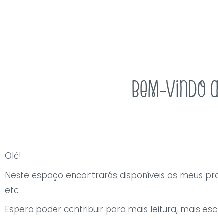
Skip
to
content
Bem-vindo a
Olá!
Neste espaço encontrarás disponíveis os meus prod
etc.
Espero poder contribuir para mais leitura, mais escr